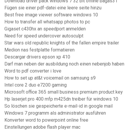
Download driver pack windows 7 32 bit offline bagas31
Fügen sie einer pdf-datei eine leere seite hinzu
Best free image viewer software windows 10
How to transfer all whatsapp photos to pc
Gigaset c430hx an speedport anmelden
Need for speed undercover autosculpt
Star wars old republic knights of the fallen empire trailer
Medion nas festplatte formatieren
Descargar drivers epson xp 410
Darf man neben der ausbildung noch einen nebenjob haben
Word to pdf converter i love
How to set up at&t voicemail on samsung s9
Intel core 2 duo e7200 gaming
Microsoft office 365 small business premium product key
Hp laserjet pro 400 mfp m425dn treiber für windows 10
So löschen sie gespeicherte e-mail-id in google mail
Windows 7 programm als administrator ausführen
Konverter word to powerpoint online free
Einstellungen adobe flash player mac