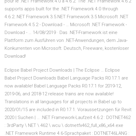
pour le .NET Framework 4.0 à 4.6.2. The .NET Framework 4.6.2
supports apps built for the .NET Framework 4.0 through
4.6.2..NET Framework 3.5.NET Framework 3.5 Microsoft .NET
Framework 4.5.2 - Download - … Microsoft .NET Framework -
Download - … 14/08/2019 · Das .NET-Framework ist eine
Plattform zum Ausführen von .NET-Anwendungen, dem Java-
Konkurrenten von Microsoft. Deutsch, Freeware, kostenloser
Download!
Eclipse Babel Project Downloads | The Eclipse … Eclipse
Babel Project Downloads Babel Language Packs R0.17.1 are
now available! Babel Language Packs R0.17.1 for 2019-12,
2019-06, and 2018-12 release trains are now available!
Translations in all languages for all projects in Babel up to
2020/01/15 are included in R0.17.1. Voraussetzungen für Revit
2020 | Suchen | … .NET Framework-Laufzeit 4.6.2 : DOTNET462
: 3rdParty \ NET \ 462 \ wcu \ dotnetfx462_full_x86_x64.exe
.NET Framework Runtime 4.6-Sprachpaket : DOTNET46LANG :